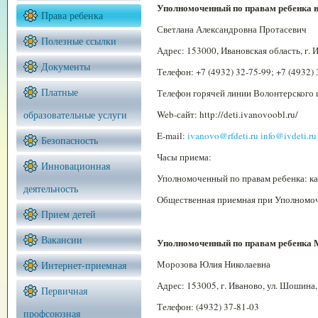
Уполномоченный по правам ребенка в
Права ребенка
Светлана Александровна Протасевич
Полезные ссылки
Адрес: 153000, Ивановская область, г. Ив
Документы
Телефон: +7 (4932) 32-75-99; +7 (4932) 
Платные
Телефон горячей линии Волонтерского 
образовательные услуги
Web-сайт: http://deti.ivanovoobl.ru/
E-mail:
ivanovo@rfdeti.ru
info@ivdeti.ru
Безопасность
Часы приема:
Инновационная
Уполномоченный по правам ребенка: ка
деятельность
Общественная приемная при Уполномоч
Прием детей
Вакансии
Уполномоченный по правам ребенка 
Морозова Юлия Николаевна
Интернет-приемная
Адрес: 153005, г. Иваново, ул. Шошина, 
Первичная
Телефон: (4932) 37-81-03
профсоюзная