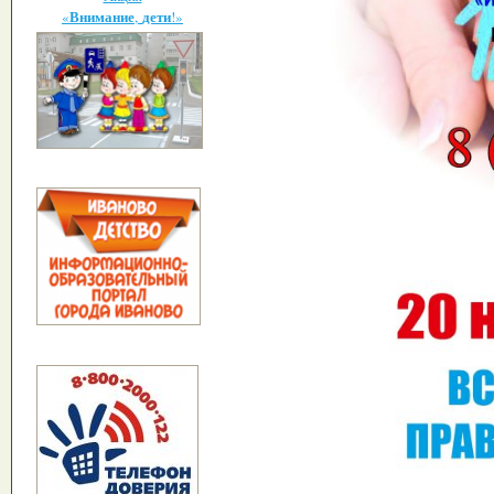
Внимание
дети
«
,
!»